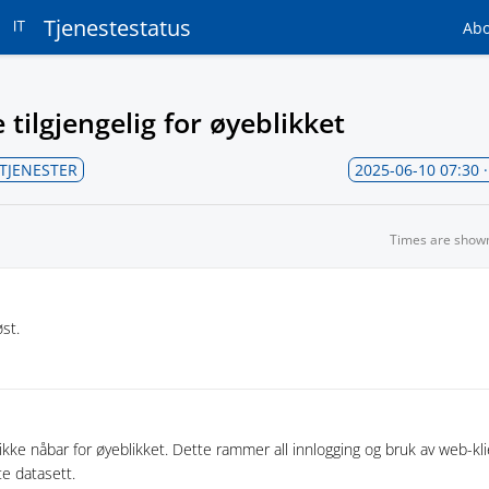
Tjenestestatus
Ab
tilgjengelig for øyeblikket
-TJENESTER
2025-06-10 07:30
·
Times are show
st.
kke nåbar for øyeblikket. Dette rammer all innlogging og bruk av web-k
te datasett.