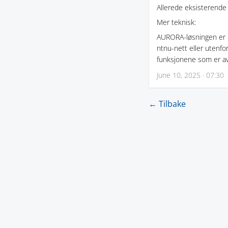
Allerede eksisterende 
Mer teknisk:
AURORA-løsningen er i
ntnu-nett eller utenfor
funksjonene som er av
June 10, 2025 · 07:30
← Tilbake