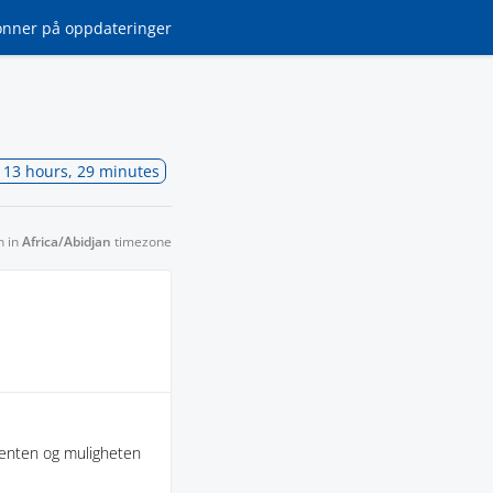
onner
på oppdateringer
 13 hours, 29 minutes
n in
Africa/Abidjan
timezone
lienten og muligheten