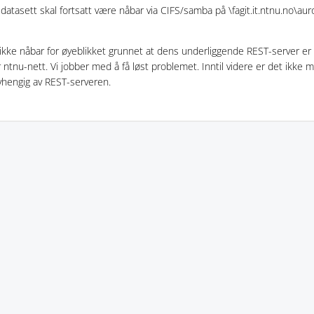
datasett skal fortsatt være nåbar via CIFS/samba på \fagit.it.ntnu.no\aur
kke nåbar for øyeblikket grunnet at dens underliggende REST-server er
 ntnu-nett. Vi jobber med å få løst problemet. Inntil videre er det ikke 
hengig av REST-serveren.