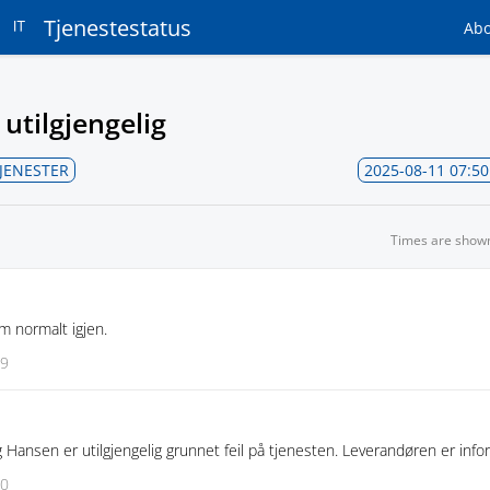
Tjenestestatus
Ab
utilgjengelig
TJENESTER
2025-08-11 07:50
Times are show
m normalt igjen.
39
rg Hansen er utilgjengelig grunnet feil på tjenesten. Leverandøren er info
50