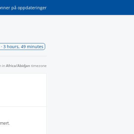
onner
på oppdateringer
· 3 hours, 49 minutes
n in
Africa/Abidjan
timezone
rmert.