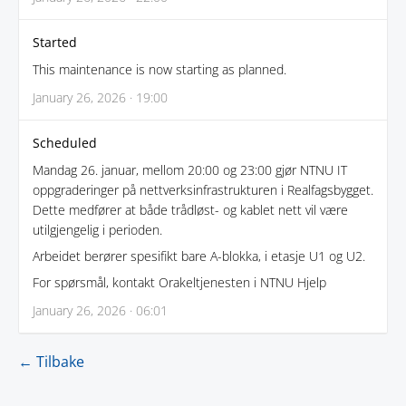
Started
This maintenance is now starting as planned.
January 26, 2026 · 19:00
Scheduled
Mandag 26. januar, mellom 20:00 og 23:00 gjør NTNU IT
oppgraderinger på nettverksinfrastrukturen i Realfagsbygget.
Dette medfører at både trådløst- og kablet nett vil være
utilgjengelig i perioden.
Arbeidet berører spesifikt bare A-blokka, i etasje U1 og U2.
For spørsmål, kontakt Orakeltjenesten i NTNU Hjelp
January 26, 2026 · 06:01
← Tilbake