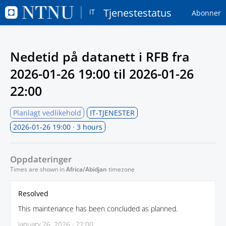
Tjenestestatus
Abonner
Nedetid på datanett i RFB fra
2026-01-26 19:00
til
2026-01-26
22:00
Planlagt vedlikehold
IT-TJENESTER
2026-01-26 19:00
· 3 hours
Oppdateringer
Times are shown in
Africa/Abidjan
timezone
Resolved
This maintenance has been concluded as planned.
January 26, 2026 · 22:00