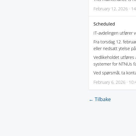
February 12, 2026 · 14
Scheduled
IT-avdelingen utfører 
Fra torsdag 12. februar
eller nedsatt ytelse p
Vedlikeholdet utføres 
systemer for NTNUs fag
Ved spørsmål, ta kont
February 6, 2026 · 10:
← Tilbake