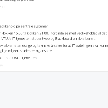
:00
vedlikehold på sentrale systemer
 klokken 15.00 til klokken 21.00, i forbindelse med vedlikeholdet vil det 
å NTNUs IT-tjenester, studentweb og Blackboard blir ikke berørt.
av sikkerhetsmessige og tekniske årsaker for at IT-avdelingen skal kunne 
lige miljøer, studenter og ansatte.
akt med Orakeltjenesten.
44