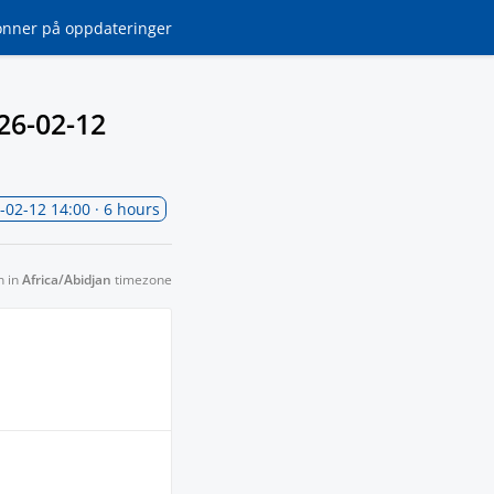
onner
på oppdateringer
26-02-12
-02-12 14:00
· 6 hours
n in
Africa/Abidjan
timezone