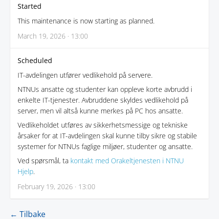
Started
This maintenance is now starting as planned.
March 19, 2026 · 13:00
Scheduled
IT-avdelingen utfører vedlikehold på servere.
NTNUs ansatte og studenter kan oppleve korte avbrudd i
enkelte IT-tjenester. Avbruddene skyldes vedlikehold på
server, men vil altså kunne merkes på PC hos ansatte.
Vedlikeholdet utføres av sikkerhetsmessige og tekniske
årsaker for at IT-avdelingen skal kunne tilby sikre og stabile
systemer for NTNUs faglige miljøer, studenter og ansatte.
Ved spørsmål, ta
kontakt med Orakeltjenesten i NTNU
Hjelp
.
February 19, 2026 · 13:00
← Tilbake