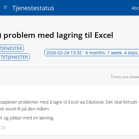
Tjenestestatus
Ab
) problem med lagring til Excel
-TJENESTER
2026-02-24 13:32
· 4 months, 1 week, 4 days
TTETJENESTER
Times are show
n opplever problemer med å lagre til Excel via EduKiosk. Det skal fortsatt
gret excel-fil på den måten.
et og jobber med en løsning.
:32