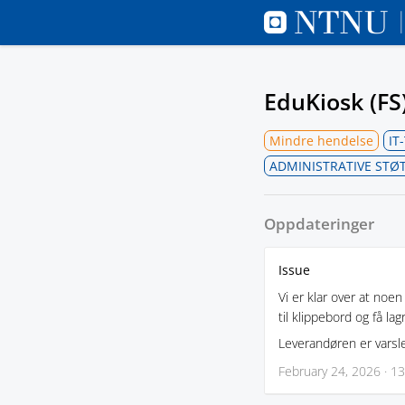
EduKiosk (FS
Mindre hendelse
IT
ADMINISTRATIVE STØ
Oppdateringer
Issue
Vi er klar over at noe
til klippebord og få la
Leverandøren er varsl
February 24, 2026 · 13