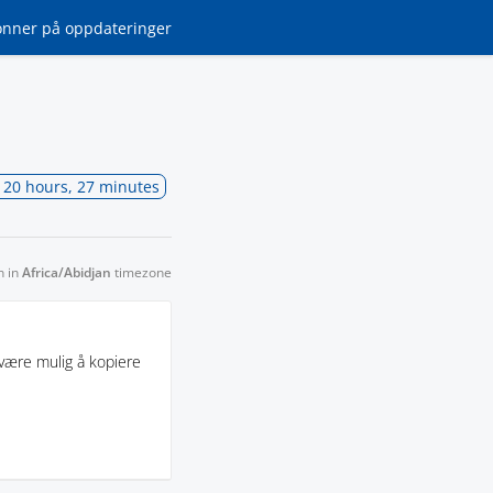
onner
på oppdateringer
, 20 hours, 27 minutes
n in
Africa/Abidjan
timezone
 være mulig å kopiere