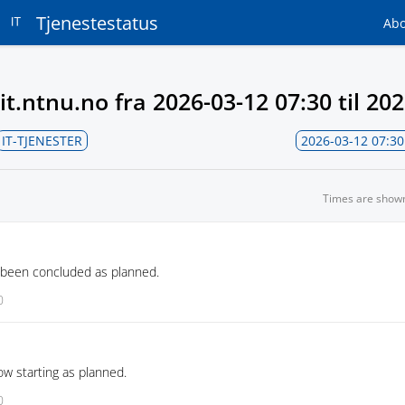
Tjenestestatus
Ab
it.ntnu.no fra
2026-03-12 07:30
til
202
IT-TJENESTER
2026-03-12 07:30
Times are show
 been concluded as planned.
0
w starting as planned.
0