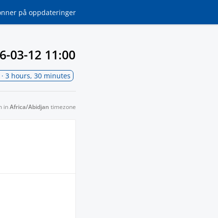
onner
på oppdateringer
6-03-12 11:00
· 3 hours, 30 minutes
n in
Africa/Abidjan
timezone