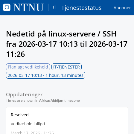
Tjenestestatus
Abonner
Nedetid på linux-servere / SSH
fra
2026-03-17 10:13
til
2026-03-17
11:26
Planlagt vedlikehold
IT-TJENESTER
2026-03-17 10:13
· 1 hour, 13 minutes
Oppdateringer
Times are shown in
Africa/Abidjan
timezone
Resolved
Vedlikehold fullført
March 17, 2026 · 11:26