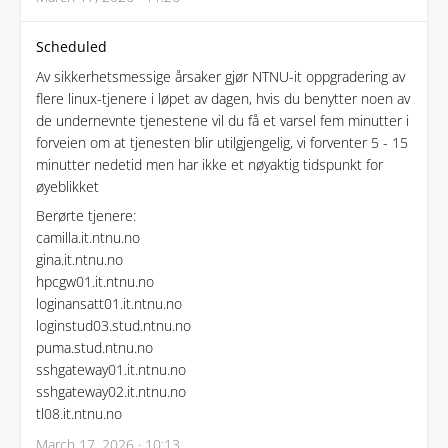
Scheduled
Av sikkerhetsmessige årsaker gjør NTNU-it oppgradering av
flere linux-tjenere i løpet av dagen, hvis du benytter noen av
de undernevnte tjenestene vil du få et varsel fem minutter i
forveien om at tjenesten blir utilgjengelig, vi forventer 5 - 15
minutter nedetid men har ikke et nøyaktig tidspunkt for
øyeblikket
Berørte tjenere:
camilla.it.ntnu.no
gina.it.ntnu.no
hpcgw01.it.ntnu.no
loginansatt01.it.ntnu.no
loginstud03.stud.ntnu.no
puma.stud.ntnu.no
sshgateway01.it.ntnu.no
sshgateway02.it.ntnu.no
tl08.it.ntnu.no
March 17, 2026 · 10:13