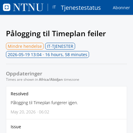
Tjenestestatus
Abonner
Pålogging til Timeplan feiler
Mindre hendelse
IT-TJENESTER
2026-05-19 13:04
· 16 hours, 58 minutes
Oppdateringer
Times are shown in
Africa/Abidjan
timezone
Resolved
Pålogging til Timeplan fungerer igjen.
May 20, 2026 · 06:02
Issue