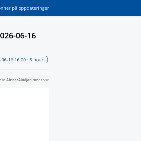
onner
på oppdateringer
026-06-16
-06-16 16:00
· 5 hours
n in
Africa/Abidjan
timezone