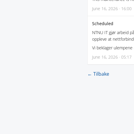
June 16, 2026 · 16:00
Scheduled
NTNU IT gjør arbeid på
oppleve at nettforbinde
Vi beklager ulempene
June 16, 2026 · 05:17
← Tilbake