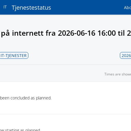
Tjenestestatus
Ab
 på internett fra
2026-06-16 16:00
til
2
IT-TJENESTER
2026
Times are show
 been concluded as planned.
w starting as planned.