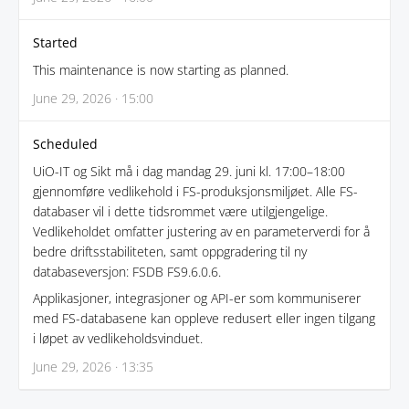
Started
This maintenance is now starting as planned.
June 29, 2026 · 15:00
Scheduled
UiO-IT og Sikt må i dag mandag 29. juni kl. 17:00–18:00
gjennomføre vedlikehold i FS-produksjonsmiljøet. Alle FS-
databaser vil i dette tidsrommet være utilgjengelige.
Vedlikeholdet omfatter justering av en parameterverdi for å
bedre driftsstabiliteten, samt oppgradering til ny
databaseversjon: FSDB FS9.6.0.6.
Applikasjoner, integrasjoner og API-er som kommuniserer
med FS-databasene kan oppleve redusert eller ingen tilgang
i løpet av vedlikeholdsvinduet.
June 29, 2026 · 13:35