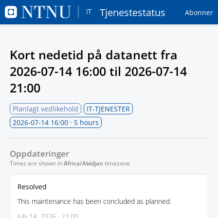
Tjenestestatus
Abonner
Kort nedetid på datanett fra
2026-07-14 16:00
til
2026-07-14
21:00
Planlagt vedlikehold
IT-TJENESTER
2026-07-14 16:00
· 5 hours
Oppdateringer
Times are shown in
Africa/Abidjan
timezone
Resolved
This maintenance has been concluded as planned.
July 14, 2026 · 21:00