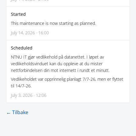
Started
This maintenance is now starting as planned.
July 14, 2026 · 16:00
Scheduled
NTNU IT gjør vedlikehold på datanettet. I løpet av
vedlikeholdsvinduet kan du oppleve at du mister
nettforbindelsen din mot internett i rundt et minutt.
Vedlikeholdet var opprinnelig planlagt 7/7-26, men er flyttet
til 14/7-26.
July 3, 2026 · 12:06
← Tilbake